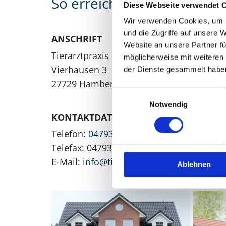
So erreichen Sie uns
Diese Webseite verwendet 
Wir verwenden Cookies, um I
und die Zugriffe auf unsere 
ANSCHRIFT
Website an unsere Partner fü
Tierarztpraxis Hambergen
möglicherweise mit weiteren
Vierhausen 3
der Dienste gesammelt habe
27729 Hambergen
Einwilligungsauswahl
Notwendig
KONTAKTDATEN
Telefon:
04793 956590
Telefax: 04793 956594
E-Mail:
info@tierarztpraxis-hambergen.d
Ablehnen