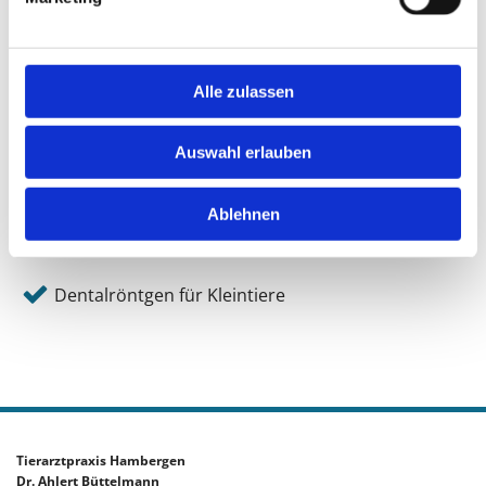
endoskopische Untersuchung der Atemwege
Alle zulassen
viele Parameter im hauseigenen Labor
Auswahl erlauben
Versand von Proben per Kurier zu Speziallaboren
Ablehnen
24-Stunden-Notfalldienst
Dentalröntgen für Kleintiere
Tierarztpraxis Hambergen
Dr. Ahlert Büttelmann