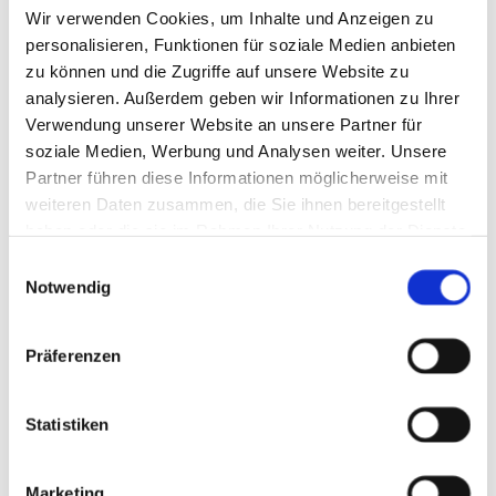
Zahnsteinentfernung per Ultraschall, Zahnpolitur
Wir verwenden Cookies, um Inhalte und Anzeigen zu
personalisieren, Funktionen für soziale Medien anbieten
Augenuntersuchung
zu können und die Zugriffe auf unsere Website zu
analysieren. Außerdem geben wir Informationen zu Ihrer
Verwendung unserer Website an unsere Partner für
Tierkennzeichnung per Microchip
soziale Medien, Werbung und Analysen weiter. Unsere
Partner führen diese Informationen möglicherweise mit
Röntgen mit digitaler Entwicklung
weiteren Daten zusammen, die Sie ihnen bereitgestellt
haben oder die sie im Rahmen Ihrer Nutzung der Dienste
Weichteiloperationen
gesammelt haben.
Einwilligungsauswahl
Notwendig
lnhalationsnarkose & Narkoseüberwachung
Präferenzen
stationäre Aufnahme von Patienten
Statistiken
EKG
Ultraschalluntersuchung des Bauchraums
Marketing